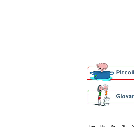
Patto locale per la let
Presentazione del Patto
della provincia di Rav
Festa del Libro 2014
Bibliopride in Bibliotou
Bibliotour OFF
Parlano del Bibliotour!
Premi e concorsi letter
SBN: un'eredità per il 
Per bibliotecari e archivi
Calendario eve
« prec.
agosto 202
Lun
Mar
Mer
Gio
V