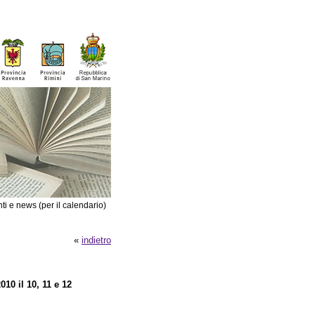
ti e news (per il calendario)
«
indietro
10 il 10, 11 e 12