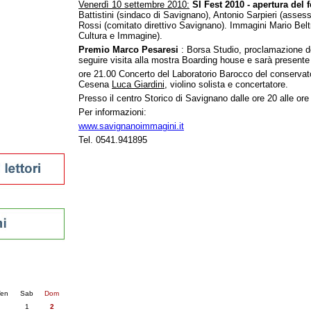
Venerdì 10 settembre 2010:
SI Fest 2010 - apertura del f
tura 2023
Battistini (sindaco di Savignano), Antonio Sarpieri (assess
Rossi (comitato direttivo Savignano). Immagini Mario Belt
 per la lettura
Cultura e Immagine).
enna - 2022
Premio Marco Pesaresi
: Borsa Studio, proclamazione del
seguire visita alla mostra Boarding house e sarà presente 
r
ore 21.00 Concerto del Laboratorio Barocco del conservat
Cesena
Luca Giardini
, violino solista e concertatore.
Presso il centro Storico di Savignano dalle ore 20 alle ore
ari
Per informazioni:
futuro
www.savignanoimmagini.it
sti
Tel. 0541.941895
nti
6
succ. »
en
Sab
Dom
1
2