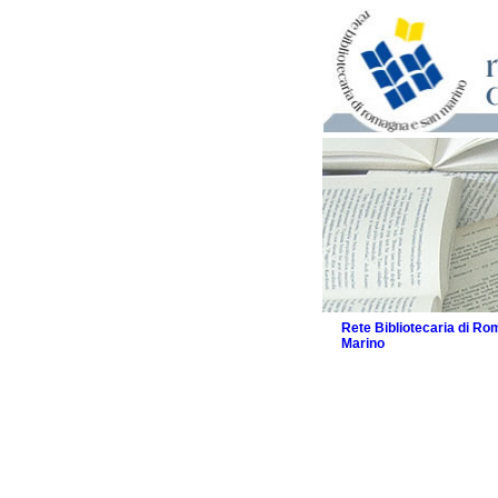
Rete Bibliotecaria di R
Marino
La Rete
Biblioteche e archivi
Agenda
Patto intercomunale per
2026
Patto locale per la let
Patto locale per la let