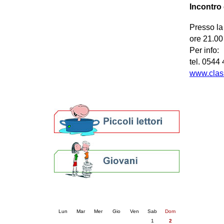
Incontro
Patto locale per la lettura 2023
Presentazione del Patto per la lettura
Presso la
della provincia di Ravenna - 2022
Festa del Libro 2014
ore 21.00
Bibliopride in Bibliotour
Per info:
Bibliotour OFF
tel. 0544
Parlano del Bibliotour!
www.class
Premi e concorsi letterari
SBN: un'eredità per il futuro
Per bibliotecari e archivisti
Calendario eventi
« prec.
agosto 2026
succ. »
Lun
Mar
Mer
Gio
Ven
Sab
Dom
1
2