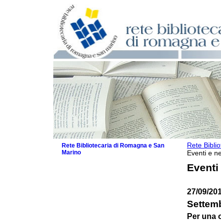
Rete Bibli
Rete Bibliotecaria di Romagna e San
Marino
Eventi e ne
La Rete
Eventi
Biblioteche e archivi
Agenda
27/09/20
Patto intercomunale per la lettura
2026
Settemb
Patto locale per la lettura 2025
Per una o
Patto locale per la lettura 2024