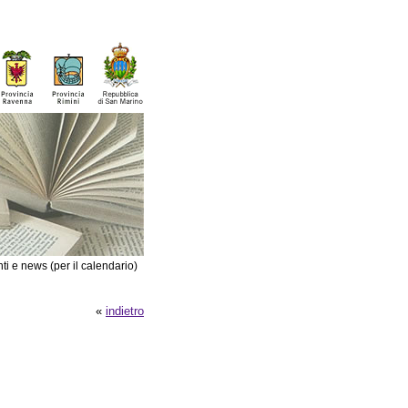
ti e news (per il calendario)
«
indietro