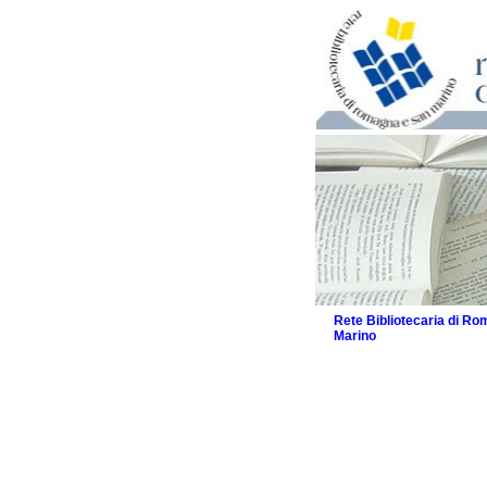
Rete Bibliotecaria di R
Marino
La Rete
Biblioteche e archivi
Agenda
Patto intercomunale per
2026
Patto locale per la let
Patto locale per la let