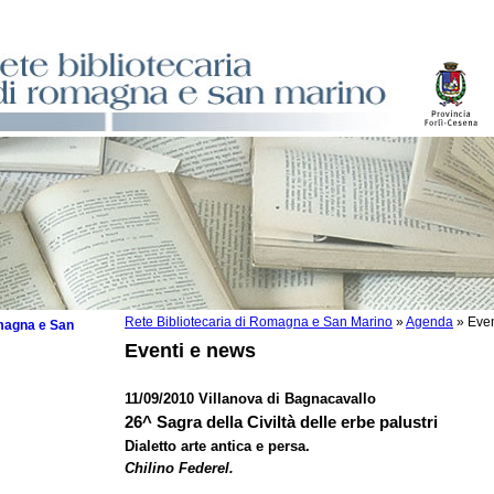
Rete Bibliotecaria di Romagna e San Marino
»
Agenda
»
Even
omagna e San
Eventi e news
11/09/2010 Villanova di Bagnacavallo
26^ Sagra della Civiltà delle erbe palustri
 la lettura
Dialetto arte antica e persa.
Chilino Federel.
tura 2025
tura 2024