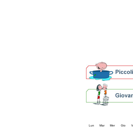
Patto locale per la let
Presentazione del Patto
della provincia di Rav
Festa del Libro 2014
Bibliopride in Bibliotou
Bibliotour OFF
Parlano del Bibliotour!
Premi e concorsi letter
SBN: un'eredità per il 
Per bibliotecari e archivi
Calendario eve
« prec.
agosto 202
Lun
Mar
Mer
Gio
V