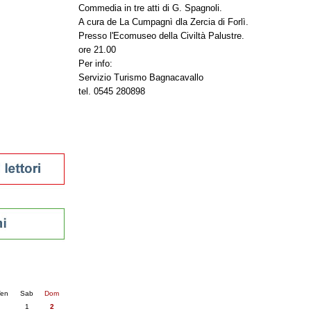
Commedia in tre atti di G. Spagnoli.
tura 2023
A cura de La Cumpagnì dla Zercia di Forlì.
 per la lettura
Presso l'Ecomuseo della Civiltà Palustre.
enna - 2022
ore 21.00
Per info:
r
Servizio Turismo Bagnacavallo
tel. 0545 280898
ari
futuro
sti
nti
6
succ. »
en
Sab
Dom
1
2