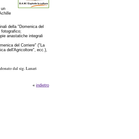
 un
Achille
inali della "Domenica del
 fotografico;
pie anastatiche integrali
omenica del Corriere" ("La
ica dell'Agricoltore", ecc.),
 donato dal sig. Lanari
«
indietro