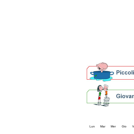
Patto locale per la let
Presentazione del Patto
della provincia di Rav
Festa del Libro 2014
Bibliopride in Bibliotou
Bibliotour OFF
Parlano del Bibliotour!
Premi e concorsi letter
SBN: un'eredità per il 
Per bibliotecari e archivi
Calendario eve
« prec.
agosto 202
Lun
Mar
Mer
Gio
V