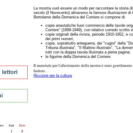
tura 2023
La mostra vuol essere un modo per raccontare la storia di
 per la lettura
secolo (il Novecento)
attraverso le famose illustrazioni di 
enna - 2022
Bertolame della Domenica del Corriere si compone di:
copie anastatiche fuori commercio delle tavole orig
r
Corriere" (1899-1949), con relativo corredo scritto e
copie originali della rivista, periodo 1910-1952, e
co
dei primi numeri;
copie, soprattutto anteguerra, dei "cugini" della "D
ari
Tribuna illustrata", "Il Mattino illustrato", "La domen
futuro
tutti con la doppia tavola illustrata a piena pagina;
le figurine della Domenica del Corriere
sti
Il materiale per l'allestimento della mostra è stato gentilmente
Isidoro.
Riccione per la cultura
nti
6
succ. »
en
Sab
Dom
1
2