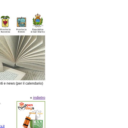
ti e news (per il calendario)
«
indietro
e
a.it