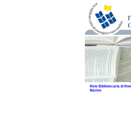
Rete Bibliotecaria di R
Marino
La Rete
Biblioteche e archivi
Agenda
Patto intercomunale per
2026
Patto locale per la let
Patto locale per la let