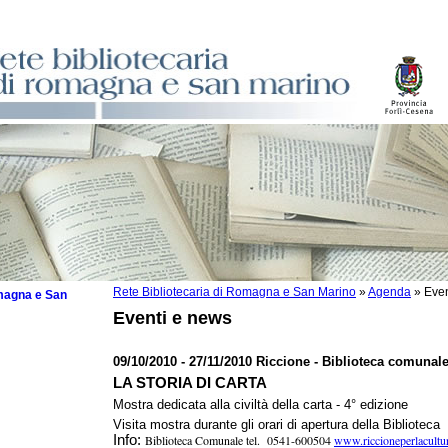
Rete Bibliotecaria di Romagna e San Marino
»
Agenda
»
Even
omagna e San
Eventi e news
09/10/2010 - 27/11/2010 Riccione - Biblioteca comunal
LA STORIA DI CARTA
 la lettura
Mostra dedicata alla civiltà della carta - 4° edizione
Visita
mostra durante gli orari di apertura della Biblioteca
tura 2025
Info:
Biblioteca Comunale tel.
0541-600504
www.riccioneperlacultur
tura 2024