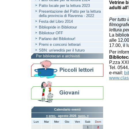
Vetrine b
Patto locale per la lettura 2023
adulti all
Presentazione del Patto per la lettura
della provincia di Ravenna - 2022
Per tutto 
Festa del Libro 2014
filmografi
Bibliopride in Bibliotour
lettura per
Bibliotour OFF
La bibliot
Parlano del Bibliotour!
alle 12.00
Premi e concorsi letterari
17.00, il 
SBN: un'eredità per il futuro
Per infor
Per bibliotecari e archivisti
Bibliotec
P.zza XXI
Tel. 054
e-mail:
bi
www.class
Calendario eventi
« prec.
agosto 2026
succ. »
Lun
Mar
Mer
Gio
Ven
Sab
Dom
1
2