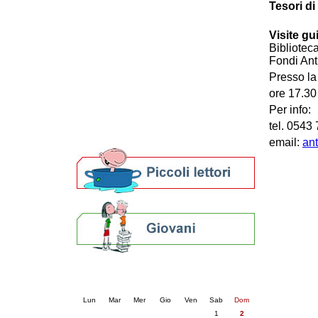
Tesori di
Patto locale per la lettura 2023
Presentazione del Patto per la lettura
Visite gu
della provincia di Ravenna - 2022
Bibliotec
Festa del Libro 2014
Fondi Anti
Bibliopride in Bibliotour
Presso la 
Bibliotour OFF
ore 17.30
Parlano del Bibliotour!
Per info:
Premi e concorsi letterari
SBN: un'eredità per il futuro
tel. 0543
Per bibliotecari e archivisti
email:
ant
Calendario eventi
« prec.
agosto 2026
succ. »
Lun
Mar
Mer
Gio
Ven
Sab
Dom
1
2