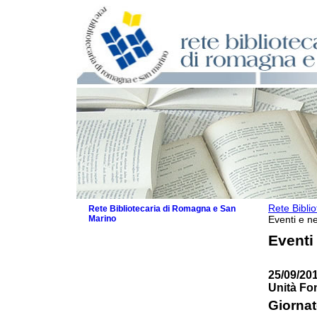
Rete Bibli
Rete Bibliotecaria di Romagna e San
Marino
Eventi e ne
La Rete
Eventi
Biblioteche e archivi
Agenda
25/09/201
Patto intercomunale per la lettura
Unità Fon
2026
Patto locale per la lettura 2025
Giornat
Patto locale per la lettura 2024