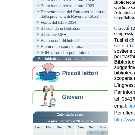
Biblioteche
Patto locale per la lettura 2023
Gustavo C
Presentazione del Patto per la lettura
Adriatico.
della provincia di Ravenna - 2022
in collabo
Festa del Libro 2014
Giovedì 12 
Bibliopride in Bibliotour
congressi, 
Bibliotour OFF
Tutti si c
Parlano del Bibliotour!
secolari c
Premi e concorsi letterari
sostiene c
SBN: un'eredità per il futuro
per trasfo
Per bibliotecari e archivisti
Bibliotec
suggerime
biblioteca
scoperta e
L'ingresso
Per infor
tel. 0541
email:
bib
Per ulteri
Calendario eventi
http://ww
« prec.
agosto 2026
succ. »
Lun
Mar
Mer
Gio
Ven
Sab
Dom
1
2