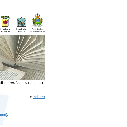
ti e news (per il calendario)
«
indietro
esi).