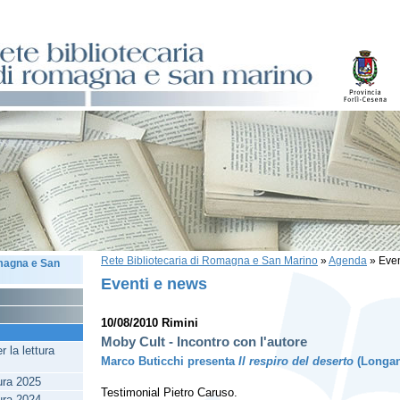
Rete Bibliotecaria di Romagna e San Marino
»
Agenda
»
Even
omagna e San
Eventi e news
10/08/2010 Rimini
Moby Cult - Incontro con l'autore
 la lettura
Marco Buticchi presenta
Il respiro del deserto
(Longan
tura 2025
Testimonial Pietro Caruso.
tura 2024