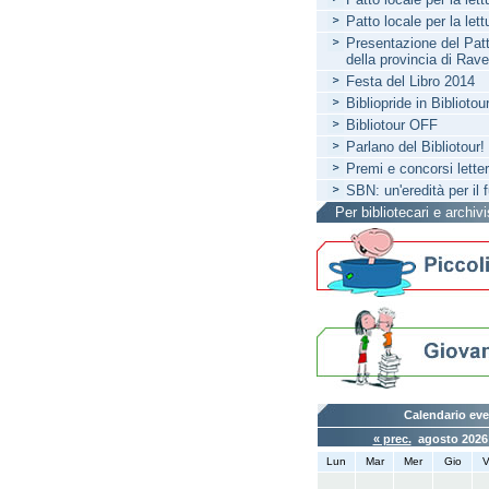
Patto locale per la let
Presentazione del Patto
della provincia di Rav
Festa del Libro 2014
Bibliopride in Bibliotou
Bibliotour OFF
Parlano del Bibliotour!
Premi e concorsi letter
SBN: un'eredità per il 
Per bibliotecari e archivi
Calendario eve
« prec.
agosto 202
Lun
Mar
Mer
Gio
V