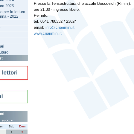
Presso la Tensostruttura di piazzale Boscovich (Rimini).
tura 2023
ore 21.30 - ingresso libero.
 per la lettura
Per info:
enna - 2022
tel. 0541 780332 / 23624
email:
info@cnarimini.it
r
www.cnarimini.it
ari
futuro
sti
nti
6
succ. »
en
Sab
Dom
1
2