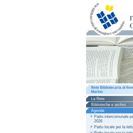
Rete Bibliotecaria di R
Marino
La Rete
Biblioteche e archivi
Agenda
Patto intercomunale per
2026
Patto locale per la let
Patto locale per la let