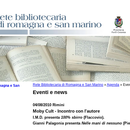
Rete Bibliotecaria di Romagna e San Marino
»
Agenda
»
Even
omagna e San
Eventi e news
04/08/2010 Rimini
Moby Cult - Incontro con l'autore
 la lettura
I.M.D. presenta
100% sbirro
(Flaccovio).
Gianni Palagonia presenta
Nelle mani di nessuno
(Pi
tura 2025
tura 2024