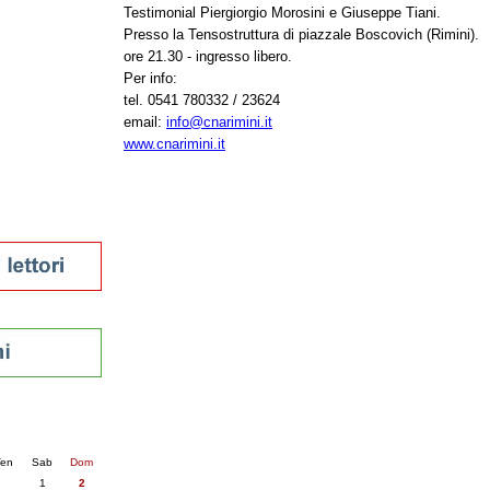
Testimonial Piergiorgio Morosini e Giuseppe Tiani.
tura 2023
Presso la Tensostruttura di piazzale Boscovich (Rimini).
 per la lettura
ore 21.30 - ingresso libero.
enna - 2022
Per info:
tel. 0541 780332 / 23624
r
email:
info@cnarimini.it
www.cnarimini.it
ari
futuro
sti
nti
6
succ. »
en
Sab
Dom
1
2