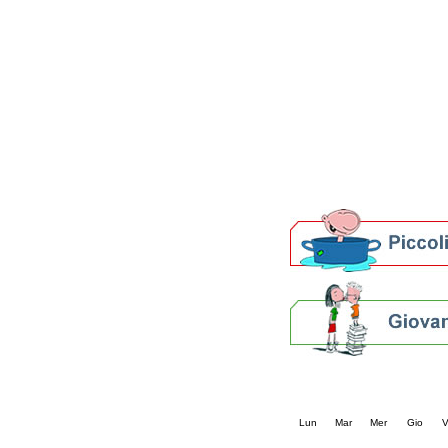
Patto locale per la let
Presentazione del Patto
della provincia di Rav
Festa del Libro 2014
Bibliopride in Bibliotou
Bibliotour OFF
Parlano del Bibliotour!
Premi e concorsi letter
SBN: un'eredità per il 
Per bibliotecari e archivi
Calendario eve
« prec.
agosto 202
Lun
Mar
Mer
Gio
V