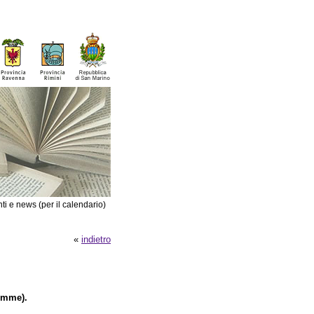
ti e news (per il calendario)
«
indietro
emme).