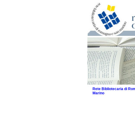
Rete Bibliotecaria di R
Marino
La Rete
Biblioteche e archivi
Agenda
Patto intercomunale per
2026
Patto locale per la let
Patto locale per la let