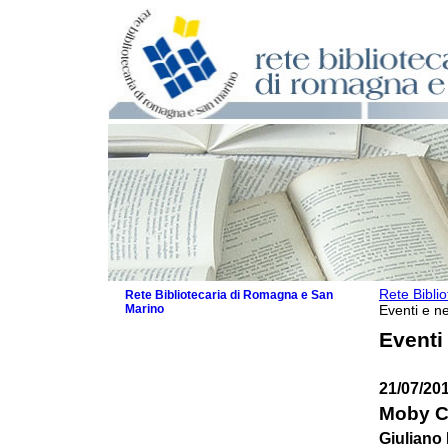
Rete Bibli
Rete Bibliotecaria di Romagna e San
Marino
Eventi e ne
La Rete
Eventi
Biblioteche e archivi
Agenda
21/07/20
Patto intercomunale per la lettura
2026
Moby Cu
Patto locale per la lettura 2025
Giuliano
Patto locale per la lettura 2024