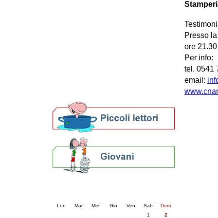
Stamperi
Patto locale per la lettura 2023
Presentazione del Patto per la lettura
Testimoni
della provincia di Ravenna - 2022
Presso la
Festa del Libro 2014
Bibliopride in Bibliotour
ore 21.30 
Bibliotour OFF
Per info:
Parlano del Bibliotour!
tel. 0541
Premi e concorsi letterari
email:
inf
SBN: un'eredità per il futuro
www.cnari
Per bibliotecari e archivisti
Calendario eventi
« prec.
agosto 2026
succ. »
Lun
Mar
Mer
Gio
Ven
Sab
Dom
1
2