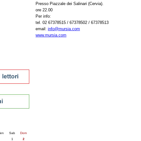
Presso Piazzale dei Salinari (Cervia).
tura 2023
ore 22.00
 per la lettura
Per info:
enna - 2022
tel. 02 67378515 / 67378502 / 67378513
email:
info@mursia.com
r
www.mursia.com
ari
futuro
sti
nti
6
succ. »
en
Sab
Dom
1
2