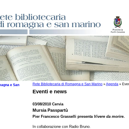
Rete Bibliotecaria di Romagna e San Marino
»
Agenda
»
Even
omagna e San
Eventi e news
03/08/2010 Cervia
Mursia Passpartù
 la lettura
Pier Francesco Grasselli presenta
Vivere da morire
.
tura 2025
In collaborazione con Radio Bruno.
tura 2024