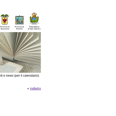
ti e news (per il calendario)
«
indietro