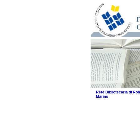
Rete Bibliotecaria di R
Marino
La Rete
Biblioteche e archivi
Agenda
Patto intercomunale per
2026
Patto locale per la let
Patto locale per la let