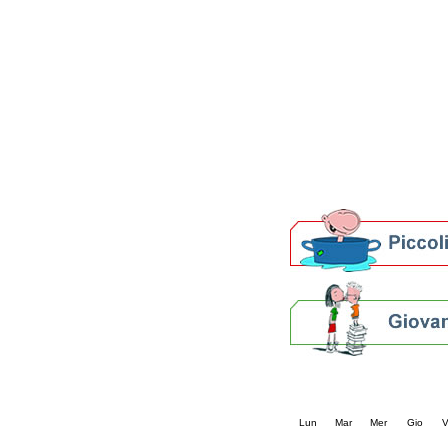
Patto locale per la let
Presentazione del Patto
della provincia di Rav
Festa del Libro 2014
Bibliopride in Bibliotou
Bibliotour OFF
Parlano del Bibliotour!
Premi e concorsi letter
SBN: un'eredità per il 
Per bibliotecari e archivi
Calendario eve
« prec.
agosto 202
Lun
Mar
Mer
Gio
V