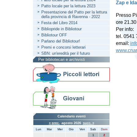
Zap e Id
Patto locale per la lettura 2023
Presentazione del Patto per la lettura
Presso Pi
della provincia di Ravenna - 2022
ore 21.30 
Festa del Libro 2014
Bibliopride in Bibliotour
Per info:
Bibliotour OFF
tel. 0541
Parlano del Bibliotour!
email:
inf
Premi e concorsi letterari
www.cnari
SBN: un'eredità per il futuro
Per bibliotecari e archivisti
Calendario eventi
« prec.
agosto 2026
succ. »
Lun
Mar
Mer
Gio
Ven
Sab
Dom
1
2