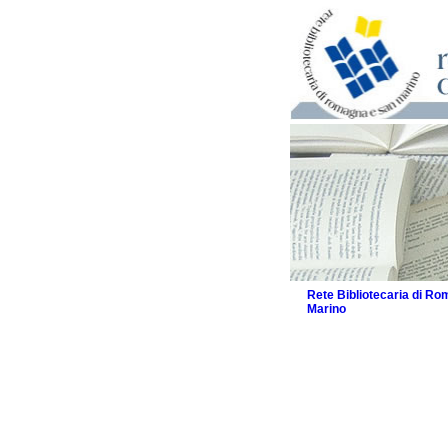
Rete Bibliotecaria di R
Marino
La Rete
Biblioteche e archivi
Agenda
Patto intercomunale per
2026
Patto locale per la let
Patto locale per la let