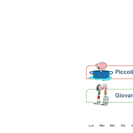
Patto locale per la let
Presentazione del Patto
della provincia di Rav
Festa del Libro 2014
Bibliopride in Bibliotou
Bibliotour OFF
Parlano del Bibliotour!
Premi e concorsi letter
SBN: un'eredità per il 
Per bibliotecari e archivi
Calendario eve
« prec.
agosto 202
Lun
Mar
Mer
Gio
V