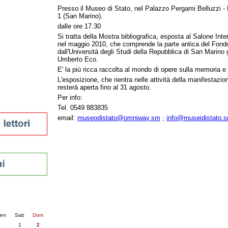
Presso il Museo di Stato, nel Palazzo Pergami Belluzzi - 
tura 2023
1 (San Marino).
 per la lettura
dalle ore 17.30
enna - 2022
Si tratta della Mostra bibliografica, esposta al Salone Inter
nel maggio 2010, che comprende la parte antica del Fond
r
dall'Università degli Studi della Repubblica di San Marino 
Umberto Eco.
E' la più ricca raccolta al mondo di opere sulla memoria 
ari
L'esposizione, che rientra nelle attività della manifestazi
resterà aperta fino al 31 agosto.
futuro
Per info:
sti
Tel. 0549 883835
email:
museodistato@omniway.sm
;
info@museidistato.
nti
6
succ. »
en
Sab
Dom
1
2