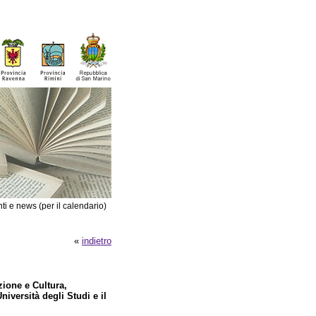
ti e news (per il calendario)
«
indietro
zione e Cultura,
Università degli Studi e il