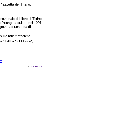
Piazzetta del Titano,
nazionale del libro di Torino
o Young, acquisito nel 1991
grazie ad una idea di
e sulle mnemoteciche.
one "L'Alba Sul Monte",
sm
«
indietro