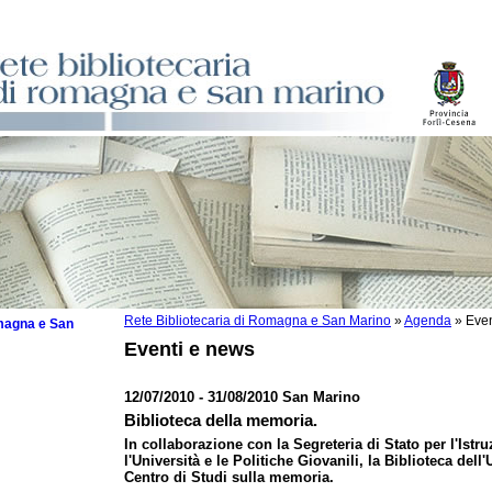
Rete Bibliotecaria di Romagna e San Marino
»
Agenda
»
Even
omagna e San
Eventi e news
12/07/2010 - 31/08/2010 San Marino
Biblioteca della memoria.
 la lettura
In collaborazione con la Segreteria di Stato per l'Istru
l'Università e le Politiche Giovanili, la Biblioteca dell'
tura 2025
Centro di Studi sulla memoria.
tura 2024