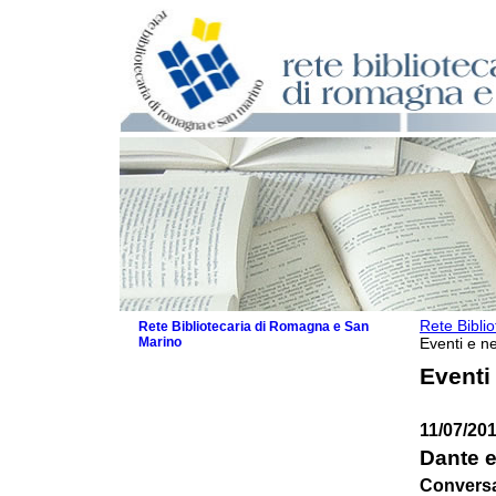
Rete Bibli
Rete Bibliotecaria di Romagna e San
Marino
Eventi e ne
La Rete
Eventi
Biblioteche e archivi
Agenda
11/07/20
Patto intercomunale per la lettura
2026
Dante 
Patto locale per la lettura 2025
Conversa
Patto locale per la lettura 2024