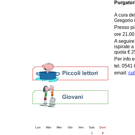
Purgatori
Patto locale per la lettura 2023
Presentazione del Patto per la lettura
A cura del
della provincia di Ravenna - 2022
Gregorio 
Festa del Libro 2014
Presso pi
Bibliopride in Bibliotour
ore 21.00
Bibliotour OFF
Parlano del Bibliotour!
A seguire
ispirate 
Premi e concorsi letterari
quota € 2
SBN: un'eredità per il futuro
Per bibliotecari e archivisti
Per info 
tel. 0541
email:
cu
Calendario eventi
« prec.
agosto 2026
succ. »
Lun
Mar
Mer
Gio
Ven
Sab
Dom
1
2