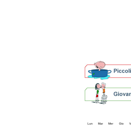
Patto locale per la let
Presentazione del Patto
della provincia di Rav
Festa del Libro 2014
Bibliopride in Bibliotou
Bibliotour OFF
Parlano del Bibliotour!
Premi e concorsi letter
SBN: un'eredità per il 
Per bibliotecari e archivi
Calendario eve
« prec.
agosto 202
Lun
Mar
Mer
Gio
V