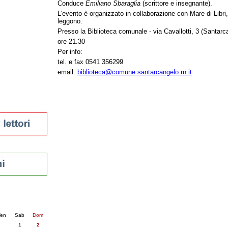
Conduce
Emiliano Sbaraglia
(scrittore e insegnante).
tura 2023
L'evento è organizzato in collaborazione con Mare di Libri, 
 per la lettura
leggono.
enna - 2022
Presso la Biblioteca comunale - via Cavallotti, 3 (Santar
ore 21.30
r
Per info:
tel. e fax 0541 356299
email:
biblioteca@comune.santarcangelo.rn.it
ari
futuro
sti
nti
6
succ. »
en
Sab
Dom
1
2