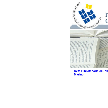
Rete Bibliotecaria di R
Marino
La Rete
Biblioteche e archivi
Agenda
Patto intercomunale per
2026
Patto locale per la let
Patto locale per la let