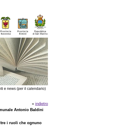
ti e news (per il calendario)
«
indietro
munale Antonio Baldini
tre i ruoli che ognuno