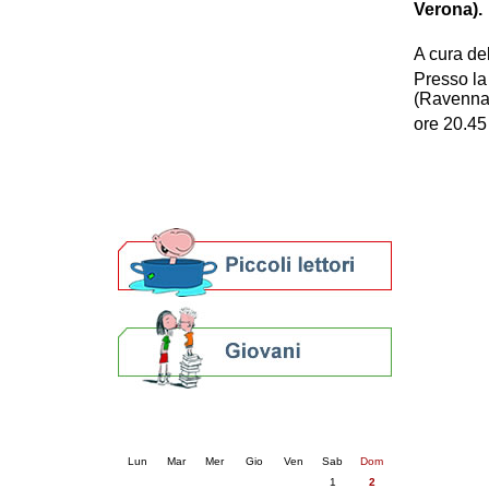
Verona).
Patto locale per la lettura 2023
Presentazione del Patto per la lettura
A cura de
della provincia di Ravenna - 2022
Presso la
Festa del Libro 2014
(Ravenna
Bibliopride in Bibliotour
ore 20.45
Bibliotour OFF
Parlano del Bibliotour!
Premi e concorsi letterari
SBN: un'eredità per il futuro
Per bibliotecari e archivisti
Calendario eventi
« prec.
agosto 2026
succ. »
Lun
Mar
Mer
Gio
Ven
Sab
Dom
1
2