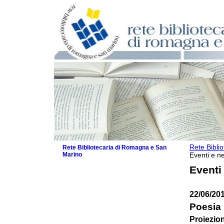
Rete Bibli
Rete Bibliotecaria di Romagna e San
Marino
Eventi e ne
La Rete
Eventi
Biblioteche e archivi
Agenda
22/06/201
Patto intercomunale per la lettura
2026
Poesia 
Patto locale per la lettura 2025
Proiezione
Patto locale per la lettura 2024