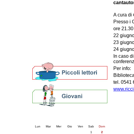
cantautori
Patto locale per la lettura 2023
Presentazione del Patto per la lettura
A cura di
della provincia di Ravenna - 2022
Presso i 
Festa del Libro 2014
Bibliopride in Bibliotour
ore 21.30 
Bibliotour OFF
22 giugno
Parlano del Bibliotour!
23 giugno
Premi e concorsi letterari
24 giugno
SBN: un'eredità per il futuro
In caso d
Per bibliotecari e archivisti
conferenz
Per info:
Bibliote
tel. 0541
www.ricci
Calendario eventi
« prec.
agosto 2026
succ. »
Lun
Mar
Mer
Gio
Ven
Sab
Dom
1
2