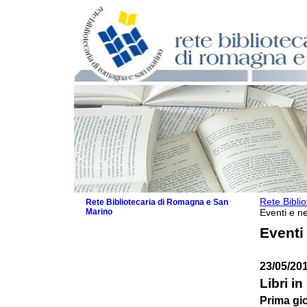
Rete Bibli
Rete Bibliotecaria di Romagna e San
Marino
Eventi e ne
La Rete
Eventi
Biblioteche e archivi
Agenda
23/05/20
Patto intercomunale per la lettura
2026
Libri in
Patto locale per la lettura 2025
Prima gio
Patto locale per la lettura 2024