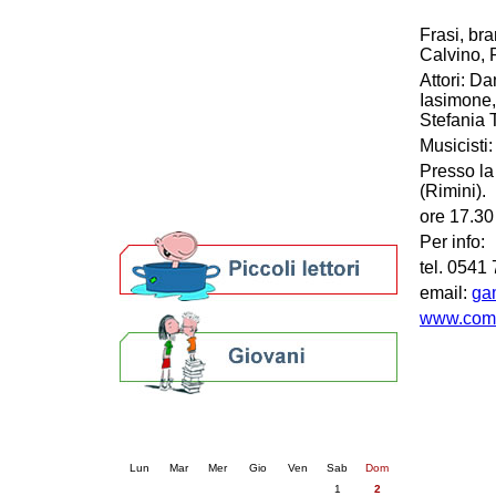
Patto locale per la lettura 2023
Frasi, bran
Presentazione del Patto per la lettura
Calvino, P
della provincia di Ravenna - 2022
Attori: D
Festa del Libro 2014
Iasimone,
Bibliopride in Bibliotour
Stefania 
Bibliotour OFF
Musicisti
Parlano del Bibliotour!
Presso la
Premi e concorsi letterari
(Rimini).
SBN: un'eredità per il futuro
Per bibliotecari e archivisti
ore 17.30 
Per info:
tel. 0541
email:
ga
www.comun
Calendario eventi
« prec.
agosto 2026
succ. »
Lun
Mar
Mer
Gio
Ven
Sab
Dom
1
2