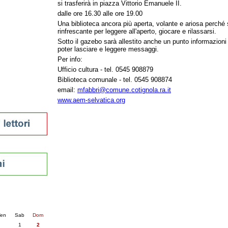
si trasferirà in piazza Vittorio Emanuele II.
tura 2023
dalle ore 16.30 alle ore 19.00
 per la lettura
Una biblioteca ancora più aperta, volante e ariosa perché
enna - 2022
rinfrescante per leggere all'aperto, giocare e rilassarsi.
Sotto il gazebo sarà allestito anche un punto informazion
r
poter lasciare e leggere messaggi.
Per info:
Ufficio cultura - tel. 0545 908879
ari
Biblioteca comunale - tel. 0545 908874
futuro
email:
mfabbri@comune.cotignola.ra.it
sti
www.aem-selvatica.org
nti
6
succ. »
en
Sab
Dom
1
2