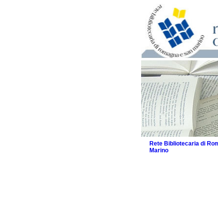
Rete Bibliotecaria di R
Marino
La Rete
Biblioteche e archivi
Agenda
Patto intercomunale per
2026
Patto locale per la let
Patto locale per la let