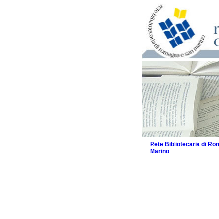
Rete Bibliotecaria di R
Marino
La Rete
Biblioteche e archivi
Agenda
Patto intercomunale per
2026
Patto locale per la let
Patto locale per la let