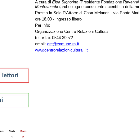
A cura di
Elsa Signorino
(Presidente Fondazione RavennA
tura 2023
Montevecchi
(archeologa e consulente scientifica della mo
 per la lettura
Presso la Sala D'Attorre di Casa Melandri - via Ponte Mar
enna - 2022
ore 18.00 - ingresso libero
Per info:
r
Organizzazione Centro Relazioni Culturali
tel. e fax 0544 39972
email:
crc@comune.ra.it
ari
www.centrorelazioniculturali.it
futuro
sti
nti
6
succ. »
en
Sab
Dom
1
2