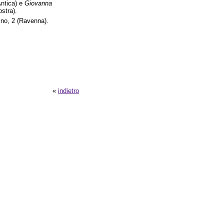
ntica) e
Giovanna
stra).
ino, 2 (Ravenna).
«
indietro