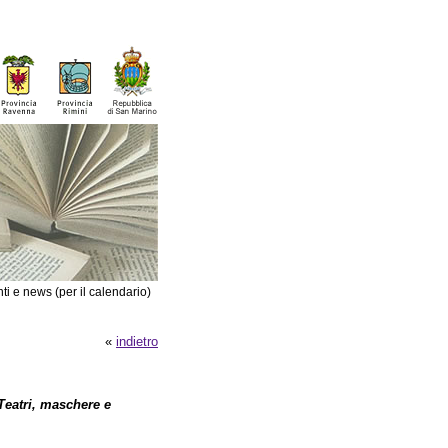
ti e news (per il calendario)
«
indietro
 Teatri, maschere e