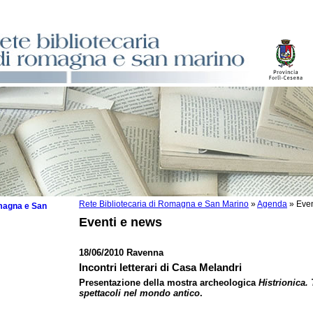
Rete Bibliotecaria di Romagna e San Marino
»
Agenda
»
Even
omagna e San
Eventi e news
18/06/2010 Ravenna
Incontri letterari di Casa Melandri
 la lettura
Presentazione della mostra archeologica
Histrionica.
spettacoli nel mondo antico
.
tura 2025
tura 2024