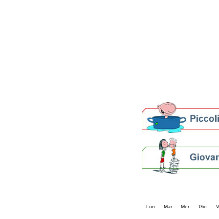
Patto locale per la let
Presentazione del Patto
della provincia di Rav
Festa del Libro 2014
Bibliopride in Bibliotou
Bibliotour OFF
Parlano del Bibliotour!
Premi e concorsi letter
SBN: un'eredità per il 
Per bibliotecari e archivi
Calendario eve
« prec.
agosto 202
Lun
Mar
Mer
Gio
V