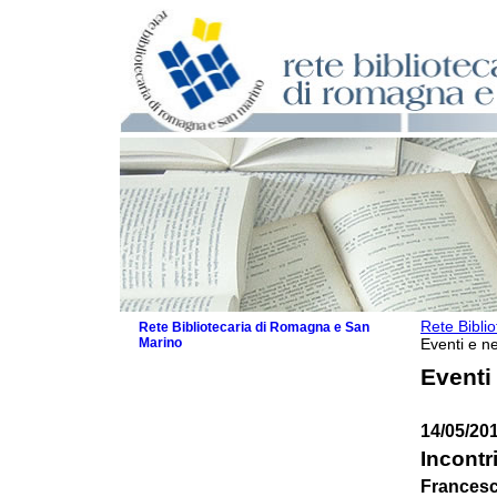
Rete Bibli
Rete Bibliotecaria di Romagna e San
Marino
Eventi e ne
La Rete
Eventi
Biblioteche e archivi
Agenda
14/05/20
Patto intercomunale per la lettura
2026
Incontr
Patto locale per la lettura 2025
Francesc
Patto locale per la lettura 2024