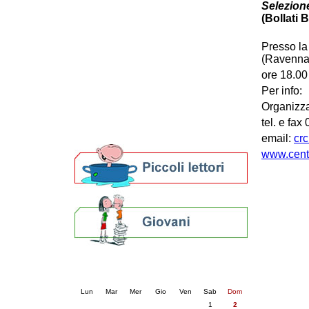
Selezione
Patto locale per la lettura 2023
(Bollati B
Presentazione del Patto per la lettura
della provincia di Ravenna - 2022
Presso la
Festa del Libro 2014
(Ravenna
Bibliopride in Bibliotour
ore 18.00 
Bibliotour OFF
Per info:
Parlano del Bibliotour!
Organizza
Premi e concorsi letterari
SBN: un'eredità per il futuro
tel. e fa
Per bibliotecari e archivisti
email:
cr
www.centro
Calendario eventi
« prec.
agosto 2026
succ. »
Lun
Mar
Mer
Gio
Ven
Sab
Dom
1
2