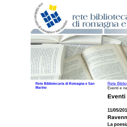
Rete Bibli
Rete Bibliotecaria di Romagna e San
Marino
Eventi e ne
La Rete
Eventi
Biblioteche e archivi
Agenda
11/05/20
Patto intercomunale per la lettura
2026
Ravenn
Patto locale per la lettura 2025
La poesia
Patto locale per la lettura 2024