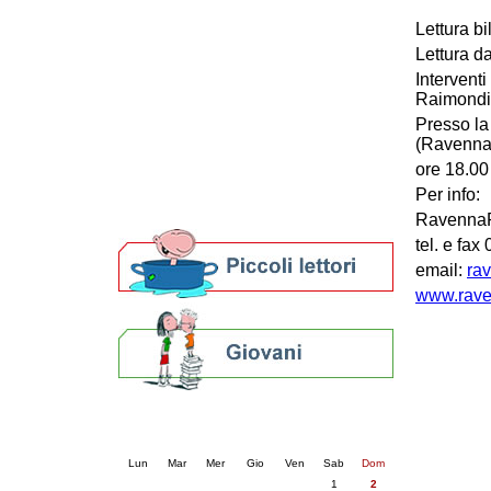
Patto locale per la lettura 2023
Lettura b
Presentazione del Patto per la lettura
Lettura d
della provincia di Ravenna - 2022
Intervent
Festa del Libro 2014
Raimondi 
Bibliopride in Bibliotour
Presso la
Bibliotour OFF
(Ravenna
Parlano del Bibliotour!
ore 18.00 
Premi e concorsi letterari
SBN: un'eredità per il futuro
Per info:
Per bibliotecari e archivisti
Ravenna
tel. e fa
email:
ra
www.rave
Calendario eventi
« prec.
agosto 2026
succ. »
Lun
Mar
Mer
Gio
Ven
Sab
Dom
1
2