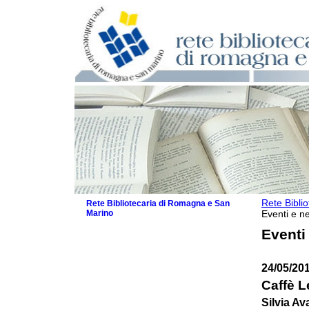
Rete Bibli
Rete Bibliotecaria di Romagna e San
Marino
Eventi e ne
La Rete
Eventi
Biblioteche e archivi
Agenda
24/05/20
Patto intercomunale per la lettura
2026
Caffè Le
Patto locale per la lettura 2025
Silvia Av
Patto locale per la lettura 2024