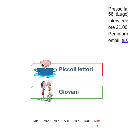
Patto locale per la lettura 2023
Presso la
Presentazione del Patto per la lettura
56, (Lugo
della provincia di Ravenna - 2022
Intervien
Festa del Libro 2014
Bibliopride in Bibliotour
ore 21.00
Bibliotour OFF
Per infor
Parlano del Bibliotour!
email:
tri
Premi e concorsi letterari
SBN: un'eredità per il futuro
Per bibliotecari e archivisti
Calendario eventi
« prec.
agosto 2026
succ. »
Lun
Mar
Mer
Gio
Ven
Sab
Dom
1
2