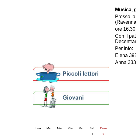
Patto locale per la lettura 2023
Musica, g
Presentazione del Patto per la lettura
Presso la
della provincia di Ravenna - 2022
(Ravenna
Festa del Libro 2014
Bibliopride in Bibliotour
ore 16.30 
Bibliotour OFF
Con il pa
Parlano del Bibliotour!
Decentra
Premi e concorsi letterari
Per info:
SBN: un'eredità per il futuro
Elena 39
Per bibliotecari e archivisti
Anna 333
Calendario eventi
« prec.
agosto 2026
succ. »
Lun
Mar
Mer
Gio
Ven
Sab
Dom
1
2