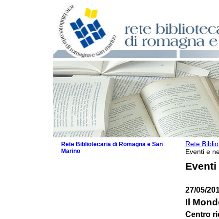
Rete Bibli
Rete Bibliotecaria di Romagna e San
Marino
Eventi e ne
La Rete
Eventi
Biblioteche e archivi
Agenda
27/05/20
Patto intercomunale per la lettura
2026
Il Mond
Patto locale per la lettura 2025
Centro ri
Patto locale per la lettura 2024