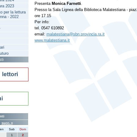
Presenta
Monica Farnetti
.
tura 2023
Presso la Sala Lignea della Biblioteca Malatestiana - piaz
 per la lettura
ore 17.15
enna - 2022
Per info:
tel. 0547 610892
r
email:
malatestiana@sbn.provincia.ra.it
www.malatestiana.it
ari
futuro
sti
nti
6
succ. »
en
Sab
Dom
1
2