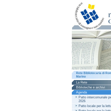
Rete Bibliotecaria di R
Marino
La Rete
Biblioteche e archivi
Agenda
Patto intercomunale per
2026
Patto locale per la let
Patto locale per la let