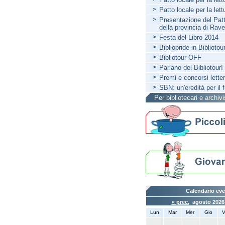
Patto locale per la let
Presentazione del Patto
della provincia di Rav
Festa del Libro 2014
Bibliopride in Bibliotou
Bibliotour OFF
Parlano del Bibliotour!
Premi e concorsi letter
SBN: un'eredità per il 
Per bibliotecari e archivi
Calendario eve
« prec.
agosto 202
Lun
Mar
Mer
Gio
V