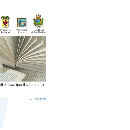
ti e news (per il calendario)
«
indietro