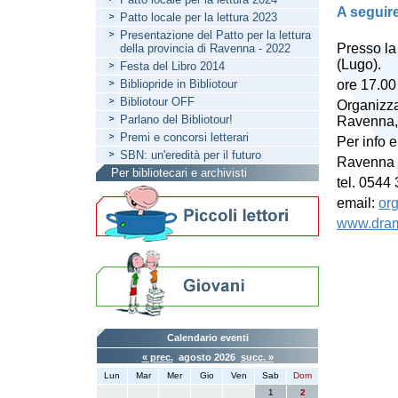
A seguire
Patto locale per la lettura 2023
Presentazione del Patto per la lettura
Presso la
della provincia di Ravenna - 2022
(Lugo).
Festa del Libro 2014
Bibliopride in Bibliotour
ore 17.00
Bibliotour OFF
Organizza
Parlano del Bibliotour!
Ravenna, 
Premi e concorsi letterari
Per info e
SBN: un'eredità per il futuro
Ravenna T
Per bibliotecari e archivisti
tel. 0544
email:
or
www.dram
Calendario eventi
« prec.
agosto 2026
succ. »
Lun
Mar
Mer
Gio
Ven
Sab
Dom
1
2