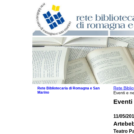
Rete Bibli
Rete Bibliotecaria di Romagna e San
Marino
Eventi e ne
La Rete
Eventi
Biblioteche e archivi
Agenda
11/05/20
Patto intercomunale per la lettura
2026
Artebeb
Patto locale per la lettura 2025
Teatro Pa
Patto locale per la lettura 2024