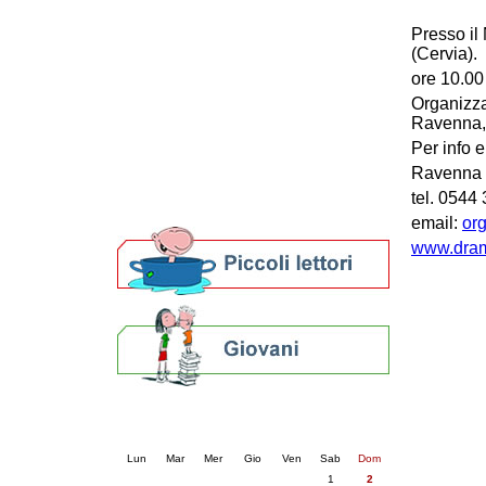
Patto locale per la lettura 2023
Presso il
Presentazione del Patto per la lettura
(Cervia).
della provincia di Ravenna - 2022
ore 10.00
Festa del Libro 2014
Bibliopride in Bibliotour
Organizza
Ravenna, 
Bibliotour OFF
Parlano del Bibliotour!
Per info e
Premi e concorsi letterari
Ravenna T
SBN: un'eredità per il futuro
tel. 0544
Per bibliotecari e archivisti
email:
or
www.dram
Calendario eventi
« prec.
agosto 2026
succ. »
Lun
Mar
Mer
Gio
Ven
Sab
Dom
1
2