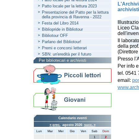
L'Archivi
Patto locale per la lettura 2023
archivist
Presentazione del Patto per la lettura
della provincia di Ravenna - 2022
Illustrazi
Festa del Libro 2014
Liceo Cla
Bibliopride in Bibliotour
dell'inven
Bibliotour OFF
Il laborat
Parlano del Bibliotour!
della pro
Premi e concorsi letterari
(Direttor
SBN: un'eredità per il futuro
Presso l'A
Per bibliotecari e archivisti
Per info e
tel. 0541
email:
pos
www.archiv
Calendario eventi
« prec.
agosto 2026
succ. »
Lun
Mar
Mer
Gio
Ven
Sab
Dom
1
2