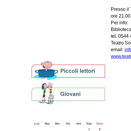
Patto locale per la lettura 2023
Presso il
Presentazione del Patto per la lettura
ore 21.00 
della provincia di Ravenna - 2022
Festa del Libro 2014
Per info:
Bibliopride in Bibliotour
Bibliotec
Bibliotour OFF
tel. 0544
Parlano del Bibliotour!
Teatro So
Premi e concorsi letterari
email:
inf
SBN: un'eredità per il futuro
www.teatr
Per bibliotecari e archivisti
Calendario eventi
« prec.
agosto 2026
succ. »
Lun
Mar
Mer
Gio
Ven
Sab
Dom
1
2