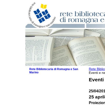
Rete Bibli
Rete Bibliotecaria di Romagna e San
Marino
Eventi e ne
La Rete
Eventi
Biblioteche e archivi
Agenda
25/04/20
Patto intercomunale per la lettura
2026
25 apri
Patto locale per la lettura 2025
Proiezion
Patto locale per la lettura 2024