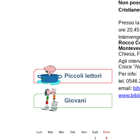
Non poss
Patto locale per la lettura 2023
Cristiane
Presentazione del Patto per la lettura
della provincia di Ravenna - 2022
Presso la 
Festa del Libro 2014
Bibliopride in Bibliotour
ore 20.45
Bibliotour OFF
Interven
Parlano del Bibliotour!
Rocco Ce
Monteve
Premi e concorsi letterari
Chiesa, F
SBN: un'eredità per il futuro
Per bibliotecari e archivisti
Agli inter
Croce "
No
Per info:
tel. 0546
email:
bib
www.bibli
Calendario eventi
« prec.
agosto 2026
succ. »
Lun
Mar
Mer
Gio
Ven
Sab
Dom
1
2