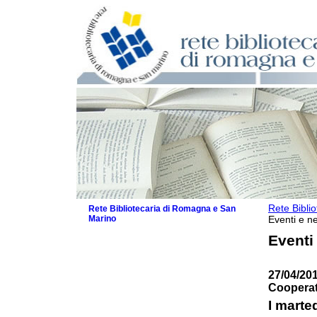
Rete Bibli
Rete Bibliotecaria di Romagna e San
Marino
Eventi e ne
La Rete
Eventi
Biblioteche e archivi
Agenda
27/04/201
Patto intercomunale per la lettura
Cooperat
2026
Patto locale per la lettura 2025
I marted
Patto locale per la lettura 2024