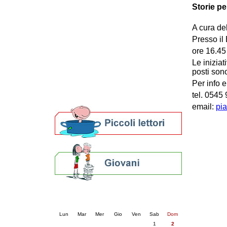
Storie pe
Patto locale per la lettura 2023
Presentazione del Patto per la lettura
A cura del
della provincia di Ravenna - 2022
Festa del Libro 2014
Presso il
Bibliopride in Bibliotour
ore 16.45
Bibliotour OFF
Le iniziat
Parlano del Bibliotour!
posti sono
Premi e concorsi letterari
Per info e
SBN: un'eredità per il futuro
tel. 0545
Per bibliotecari e archivisti
email:
pia
Calendario eventi
« prec.
agosto 2026
succ. »
Lun
Mar
Mer
Gio
Ven
Sab
Dom
1
2