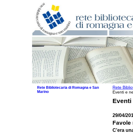
Rete Bibli
Rete Bibliotecaria di Romagna e San
Marino
Eventi e ne
La Rete
Eventi
Biblioteche e archivi
Agenda
29/04/20
Patto intercomunale per la lettura
2026
Favole
Patto locale per la lettura 2025
C'era una
Patto locale per la lettura 2024