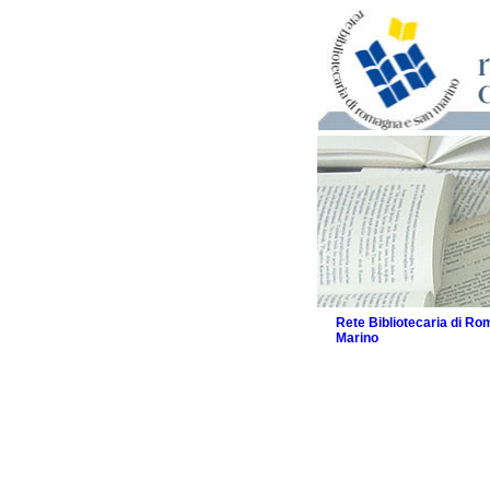
Rete Bibliotecaria di R
Marino
La Rete
Biblioteche e archivi
Agenda
Patto intercomunale per
2026
Patto locale per la let
Patto locale per la let