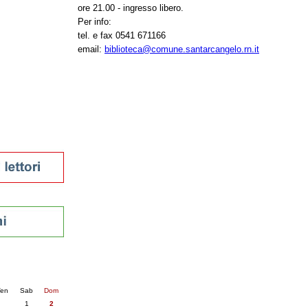
ore 21.00 - ingresso libero.
tura 2023
Per info:
 per la lettura
tel. e fax 0541 671166
enna - 2022
email:
biblioteca@comune.santarcangelo.rn.it
r
ari
futuro
sti
nti
6
succ. »
en
Sab
Dom
1
2