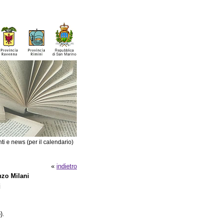
ti e news (per il calendario)
«
indietro
nzo Milani
i
).