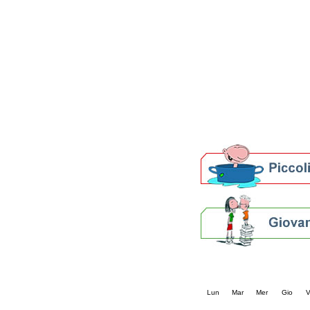
Patto locale per la let
Presentazione del Patto
della provincia di Rav
Festa del Libro 2014
Bibliopride in Bibliotou
Bibliotour OFF
Parlano del Bibliotour!
Premi e concorsi letter
SBN: un'eredità per il 
Per bibliotecari e archivi
Calendario eve
« prec.
agosto 202
Lun
Mar
Mer
Gio
V