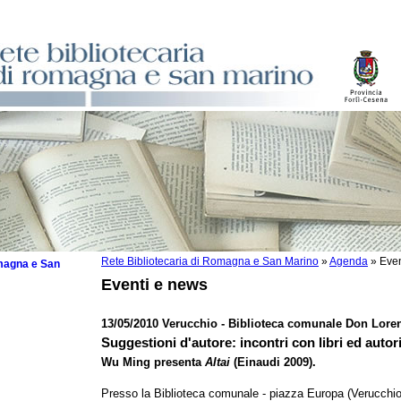
Rete Bibliotecaria di Romagna e San Marino
»
Agenda
»
Even
omagna e San
Eventi e news
13/05/2010 Verucchio - Biblioteca comunale Don Lore
Suggestioni d'autore: incontri con libri ed autor
 la lettura
Wu Ming presenta
Altai
(Einaudi 2009).
tura 2025
Presso la Biblioteca comunale - piazza Europa (Verucchio
tura 2024