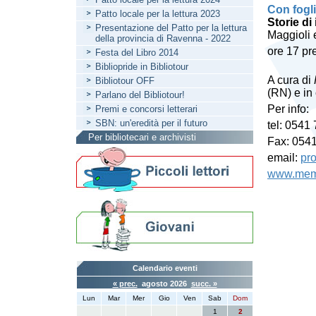
Con fogli
Patto locale per la lettura 2023
Storie di
Presentazione del Patto per la lettura
Maggioli 
della provincia di Ravenna - 2022
ore 17 pr
Festa del Libro 2014
Bibliopride in Bibliotour
A cura di
Bibliotour OFF
(RN) e in
Parlano del Bibliotour!
Per info:
Premi e concorsi letterari
SBN: un'eredità per il futuro
tel: 0541
Per bibliotecari e archivisti
Fax: 054
email:
pr
www.memo
Calendario eventi
« prec.
agosto 2026
succ. »
Lun
Mar
Mer
Gio
Ven
Sab
Dom
1
2