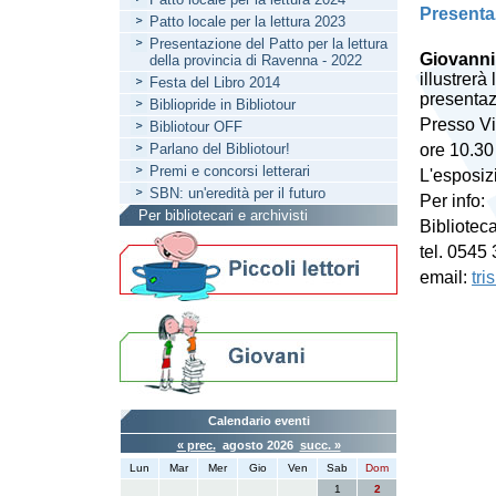
Presenta
Patto locale per la lettura 2023
Presentazione del Patto per la lettura
Giovanni
della provincia di Ravenna - 2022
illustrerà
Festa del Libro 2014
presentaz
Bibliopride in Bibliotour
Presso Vil
Bibliotour OFF
Parlano del Bibliotour!
ore 10.30
Premi e concorsi letterari
L'esposiz
SBN: un'eredità per il futuro
Per info:
Per bibliotecari e archivisti
Bibliotec
tel. 0545
email:
tri
Calendario eventi
« prec.
agosto 2026
succ. »
Lun
Mar
Mer
Gio
Ven
Sab
Dom
1
2