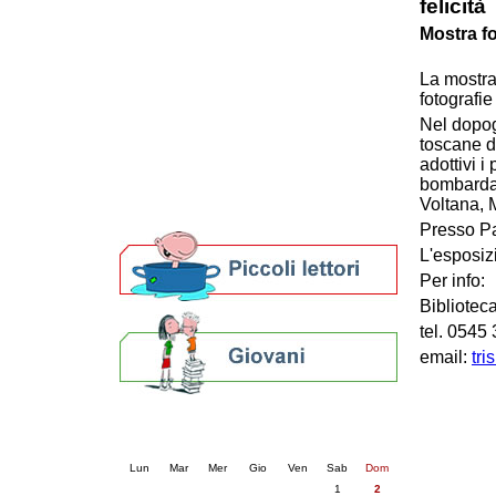
felicità
Patto locale per la lettura 2023
Mostra f
Presentazione del Patto per la lettura
della provincia di Ravenna - 2022
La mostra
Festa del Libro 2014
fotografie
Bibliopride in Bibliotour
Nel dopog
Bibliotour OFF
toscane d
Parlano del Bibliotour!
adottivi i
Premi e concorsi letterari
bombardam
SBN: un'eredità per il futuro
Voltana, 
Per bibliotecari e archivisti
Presso Pal
L'esposiz
Per info:
Bibliotec
tel. 0545
email:
tri
Calendario eventi
« prec.
agosto 2026
succ. »
Lun
Mar
Mer
Gio
Ven
Sab
Dom
1
2