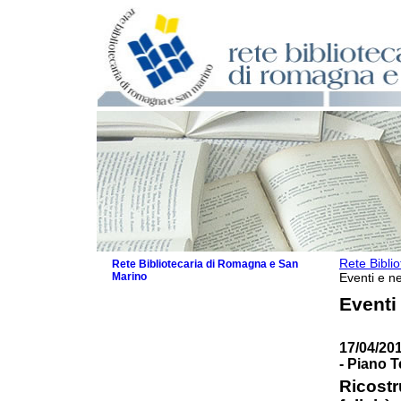
Rete Bibli
Rete Bibliotecaria di Romagna e San
Marino
Eventi e ne
La Rete
Eventi
Biblioteche e archivi
Agenda
17/04/201
Patto intercomunale per la lettura
- Piano T
2026
Patto locale per la lettura 2025
Ricostr
Patto locale per la lettura 2024