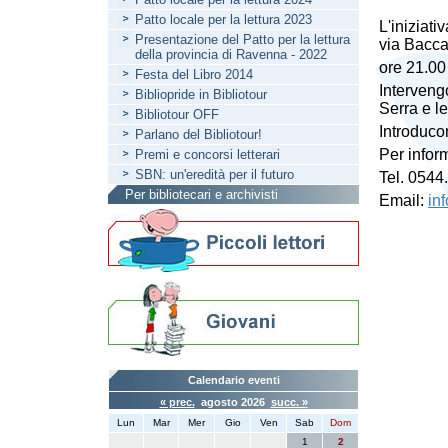
Patto locale per la lettura 2023
L'iniziat
Presentazione del Patto per la lettura
via Bacca
della provincia di Ravenna - 2022
ore 21.00
Festa del Libro 2014
Interveng
Bibliopride in Bibliotour
Serra e le
Bibliotour OFF
Introduco
Parlano del Bibliotour!
Per infor
Premi e concorsi letterari
SBN: un'eredità per il futuro
Tel. 0544
Per bibliotecari e archivisti
Email:
in
Calendario eventi
« prec.
agosto 2026
succ. »
Lun
Mar
Mer
Gio
Ven
Sab
Dom
1
2