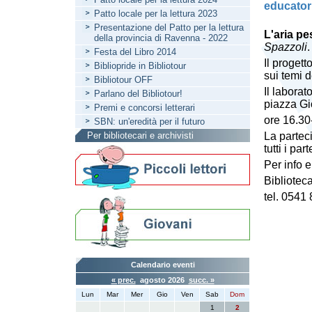
educatori
Patto locale per la lettura 2023
Presentazione del Patto per la lettura
L'aria pe
della provincia di Ravenna - 2022
Spazzoli
.
Festa del Libro 2014
Il proget
Bibliopride in Bibliotour
sui temi 
Bibliotour OFF
Il laborat
Parlano del Bibliotour!
piazza Gi
Premi e concorsi letterari
ore 16.30
SBN: un'eredità per il futuro
Per bibliotecari e archivisti
La partec
tutti i par
Per info e
Bibliotec
tel. 0541
Calendario eventi
« prec.
agosto 2026
succ. »
Lun
Mar
Mer
Gio
Ven
Sab
Dom
1
2