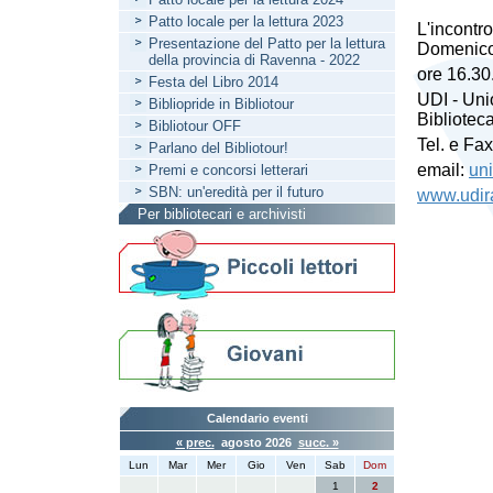
Patto locale per la lettura 2023
L'incontro
Presentazione del Patto per la lettura
Domenico
della provincia di Ravenna - 2022
ore 16.30
Festa del Libro 2014
UDI - Uni
Bibliopride in Bibliotour
Bibliotec
Bibliotour OFF
Tel. e Fa
Parlano del Bibliotour!
email:
un
Premi e concorsi letterari
SBN: un'eredità per il futuro
www.udir
Per bibliotecari e archivisti
Calendario eventi
« prec.
agosto 2026
succ. »
Lun
Mar
Mer
Gio
Ven
Sab
Dom
1
2