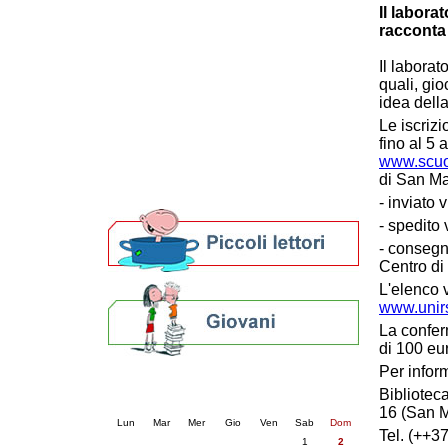
Il labora
Patto locale per la lettura 2023
racconta 
Presentazione del Patto per la lettura
della provincia di Ravenna - 2022
Il laborat
Festa del Libro 2014
quali, gio
Bibliopride in Bibliotour
idea dell
Bibliotour OFF
Le iscriz
Parlano del Bibliotour!
fino al 5 
Premi e concorsi letterari
www.scuo
SBN: un'eredità per il futuro
di San Ma
Per bibliotecari e archivisti
- inviato v
- spedito
- consegn
Centro di
L'elenco v
www.unir
La confer
di 100 eur
Per infor
Calendario eventi
Bibliotec
« prec.
agosto 2026
succ. »
16 (San M
Lun
Mar
Mer
Gio
Ven
Sab
Dom
Tel. (++3
1
2