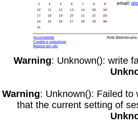
email:
gl
3
4
5
6
7
8
9
10
11
12
13
14
15
16
17
18
19
20
21
22
23
24
25
26
27
28
29
30
31
Accessibilità
Rete Bibliotecaria
Credits e redazione
Mappa del sito
Warning
: Unknown(): write fa
Unkn
Warning
: Unknown(): Failed to w
that the current setting of s
Unkn