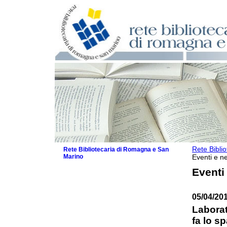
Rete Bibli
Rete Bibliotecaria di Romagna e San
Marino
Eventi e ne
La Rete
Eventi
Biblioteche e archivi
Agenda
05/04/20
Patto intercomunale per la lettura
2026
Laborat
Patto locale per la lettura 2025
fa lo s
Patto locale per la lettura 2024