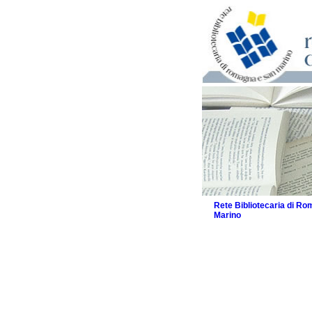
Rete Bibliotecaria di R
Marino
La Rete
Biblioteche e archivi
Agenda
Patto intercomunale per
2026
Patto locale per la let
Patto locale per la let