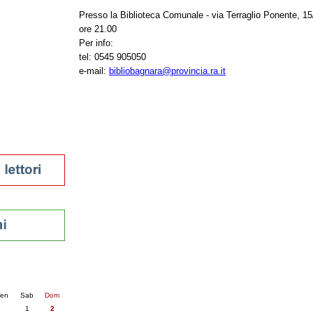
tura 2023
Presso la Biblioteca Comunale - via Terraglio Ponente, 1
 per la lettura
ore 21.00
enna - 2022
Per info:
tel: 0545 905050
r
e-mail:
bibliobagnara@provincia.ra.it
ari
futuro
sti
nti
6
succ. »
en
Sab
Dom
1
2