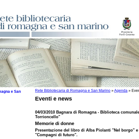
Rete Bibliotecaria di Romagna e San Marino
»
Agenda
»
Even
omagna e San
Eventi e news
04/03/2010 Bagnara di Romagna - Biblioteca comunale
Torrioncello"
 la lettura
Memorie di donne
Presentazione del libro di Alba Piolanti "Nel borgo" e
tura 2025
"Compagni di futuro".
tura 2024