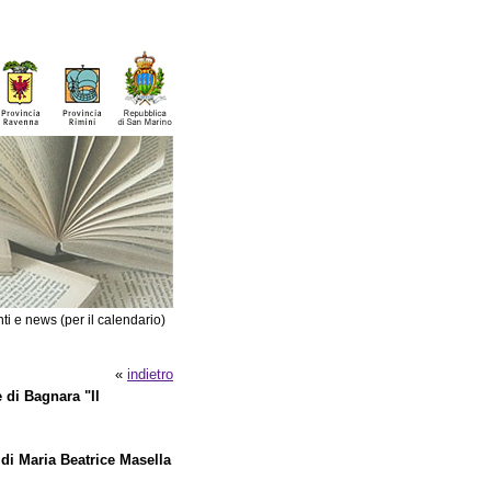
ti e news (per il calendario)
«
indietro
 di Bagnara "Il
 di Maria Beatrice Masella