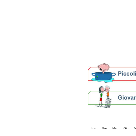
Patto locale per la let
Presentazione del Patto
della provincia di Rav
Festa del Libro 2014
Bibliopride in Bibliotou
Bibliotour OFF
Parlano del Bibliotour!
Premi e concorsi letter
SBN: un'eredità per il 
Per bibliotecari e archivi
Calendario eve
« prec.
agosto 202
Lun
Mar
Mer
Gio
V