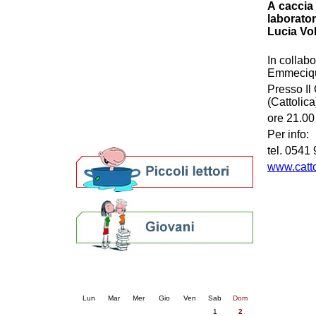
A caccia 
Patto locale per la lettura 2023
laborator
Presentazione del Patto per la lettura
Lucia Vo
della provincia di Ravenna - 2022
Festa del Libro 2014
In collab
Bibliopride in Bibliotour
Emmeciqu
Bibliotour OFF
Presso Il
Parlano del Bibliotour!
(Cattolica
Premi e concorsi letterari
ore 21.00 
SBN: un'eredità per il futuro
Per info:
Per bibliotecari e archivisti
tel. 0541
www.catto
Calendario eventi
« prec.
agosto 2026
succ. »
Lun
Mar
Mer
Gio
Ven
Sab
Dom
1
2