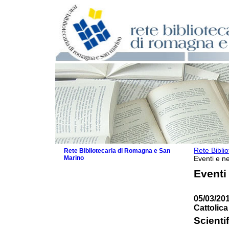
Rete Bibli
Rete Bibliotecaria di Romagna e San
Marino
Eventi e ne
La Rete
Eventi
Biblioteche e archivi
Agenda
05/03/201
Patto intercomunale per la lettura
Cattolica
2026
Patto locale per la lettura 2025
Scienti
Patto locale per la lettura 2024