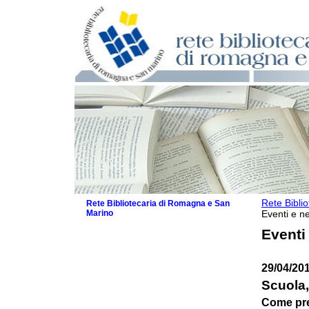
Rete Bibli
Rete Bibliotecaria di Romagna e San
Marino
Eventi e ne
La Rete
Eventi
Biblioteche e archivi
Agenda
29/04/20
Patto intercomunale per la lettura
2026
Scuola,
Patto locale per la lettura 2025
Come pre
Patto locale per la lettura 2024