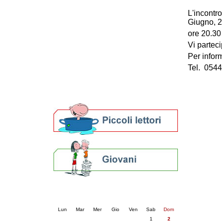
Patto locale per la lettura 2023
L'incontr
Presentazione del Patto per la lettura
Giugno, 2
della provincia di Ravenna - 2022
ore 20.30
Festa del Libro 2014
Vi partec
Bibliopride in Bibliotour
Per inform
Bibliotour OFF
Parlano del Bibliotour!
Tel. 054
Premi e concorsi letterari
SBN: un'eredità per il futuro
Per bibliotecari e archivisti
Calendario eventi
« prec.
agosto 2026
succ. »
Lun
Mar
Mer
Gio
Ven
Sab
Dom
1
2