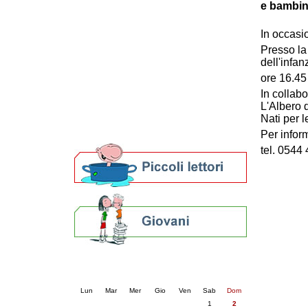
e bambin
Patto locale per la lettura 2023
Presentazione del Patto per la lettura
In occasi
della provincia di Ravenna - 2022
Presso la
Festa del Libro 2014
dell'infan
Bibliopride in Bibliotour
ore 16.45
Bibliotour OFF
Parlano del Bibliotour!
In collab
L'Albero d
Premi e concorsi letterari
Nati per 
SBN: un'eredità per il futuro
Per bibliotecari e archivisti
Per infor
tel. 0544
Calendario eventi
« prec.
agosto 2026
succ. »
Lun
Mar
Mer
Gio
Ven
Sab
Dom
1
2