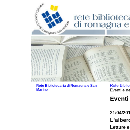
Rete Bibli
Rete Bibliotecaria di Romagna e San
Marino
Eventi e ne
La Rete
Eventi
Biblioteche e archivi
Agenda
21/04/20
Patto intercomunale per la lettura
2026
L'albero
Patto locale per la lettura 2025
Letture e
Patto locale per la lettura 2024