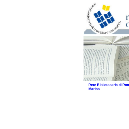
Rete Bibliotecaria di R
Marino
La Rete
Biblioteche e archivi
Agenda
Patto intercomunale per
2026
Patto locale per la let
Patto locale per la let