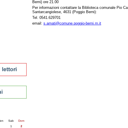
Berni) ore 21.00
tura 2023
Per informazioni contattare la Biblioteca comunale Pio Cam
 per la lettura
Santarcangiolese, 4631 (Poggio Berni):
enna - 2022
Tel. 0541.629701
email:
s.amati@comune.poggio-berni.rn.it
r
ari
futuro
sti
nti
6
succ. »
en
Sab
Dom
1
2