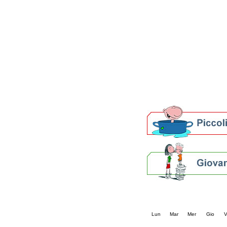
Patto locale per la let
Presentazione del Patto
della provincia di Rav
Festa del Libro 2014
Bibliopride in Bibliotou
Bibliotour OFF
Parlano del Bibliotour!
Premi e concorsi letter
SBN: un'eredità per il 
Per bibliotecari e archivi
Calendario eve
« prec.
agosto 202
Lun
Mar
Mer
Gio
V