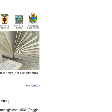
ti e news (per il calendario)
«
indietro
 2009)
tarcangiolese, 4631 (Poggio