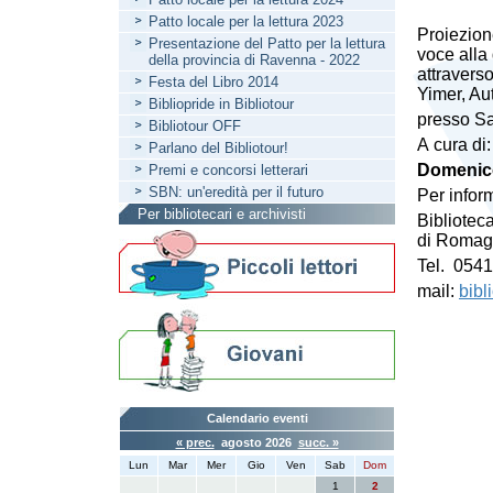
Patto locale per la lettura 2023
Proiezion
Presentazione del Patto per la lettura
voce alla 
della provincia di Ravenna - 2022
attravers
Festa del Libro 2014
Yimer, Aut
Bibliopride in Bibliotour
presso Sa
Bibliotour OFF
A cura di:
Parlano del Bibliotour!
Domenic
Premi e concorsi letterari
SBN: un'eredità per il futuro
Per infor
Per bibliotecari e archivisti
Bibliotec
di Romag
Tel. 054
mail:
bibl
Calendario eventi
« prec.
agosto 2026
succ. »
Lun
Mar
Mer
Gio
Ven
Sab
Dom
1
2