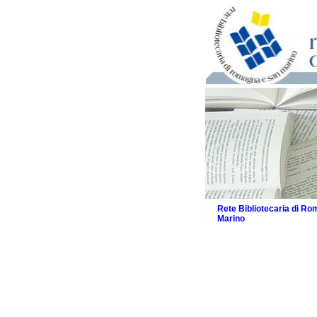
Rete Bibliotecaria di R
Marino
La Rete
Biblioteche e archivi
Agenda
Patto intercomunale per
2026
Patto locale per la let
Patto locale per la let