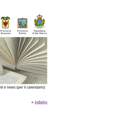
ti e news (per il calendario)
«
indietro