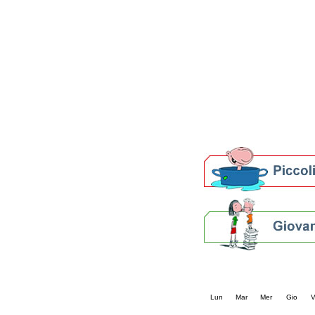
Patto locale per la let
Presentazione del Patto
della provincia di Rav
Festa del Libro 2014
Bibliopride in Bibliotou
Bibliotour OFF
Parlano del Bibliotour!
Premi e concorsi letter
SBN: un'eredità per il 
Per bibliotecari e archivi
Calendario eve
« prec.
agosto 202
Lun
Mar
Mer
Gio
V