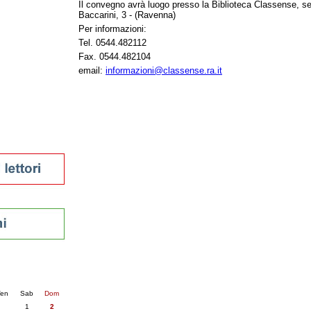
Il convegno avrà luogo presso la Biblioteca Classense, se
tura 2023
Baccarini, 3 - (Ravenna)
 per la lettura
Per informazioni:
enna - 2022
Tel. 0544.482112
Fax. 0544.482104
r
email:
informazioni@classense.ra.it
ari
futuro
sti
nti
6
succ. »
en
Sab
Dom
1
2