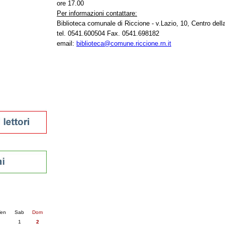
ore 17.00
tura 2023
Per informazioni contattare:
 per la lettura
Biblioteca comunale di Riccione - v.Lazio, 10, Centro del
enna - 2022
tel. 0541.600504 Fax. 0541.698182
email:
biblioteca@comune.riccione.rn.it
r
ari
futuro
sti
nti
6
succ. »
en
Sab
Dom
1
2