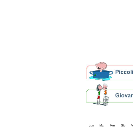
Patto locale per la let
Presentazione del Patto
della provincia di Rav
Festa del Libro 2014
Bibliopride in Bibliotou
Bibliotour OFF
Parlano del Bibliotour!
Premi e concorsi letter
SBN: un'eredità per il 
Per bibliotecari e archivi
Calendario eve
« prec.
agosto 202
Lun
Mar
Mer
Gio
V