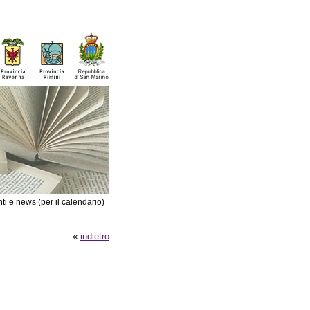
ti e news (per il calendario)
«
indietro