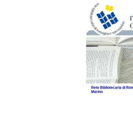
Rete Bibliotecaria di R
Marino
La Rete
Biblioteche e archivi
Agenda
Patto intercomunale per
2026
Patto locale per la let
Patto locale per la let