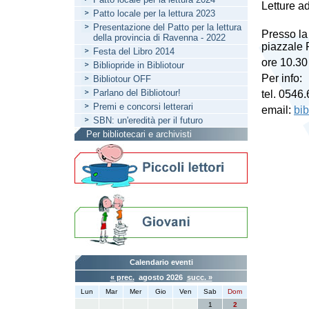
Letture ad
Patto locale per la lettura 2023
Presentazione del Patto per la lettura
Presso la
della provincia di Ravenna - 2022
piazzale 
Festa del Libro 2014
ore 10.30
Bibliopride in Bibliotour
Per info:
Bibliotour OFF
Parlano del Bibliotour!
tel. 0546
Premi e concorsi letterari
email:
bi
SBN: un'eredità per il futuro
Per bibliotecari e archivisti
Calendario eventi
« prec.
agosto 2026
succ. »
Lun
Mar
Mer
Gio
Ven
Sab
Dom
1
2