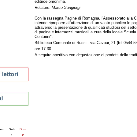
editrice omonima.
tura 2023
Relatore:
Marco Sangiorgi
 per la lettura
enna - 2022
Con la rassegna Pagine di Romagna, l'Assessorato alla C
intende riproporre all'attenzione di un vasto pubblico le pa
attraverso la presentazione di qualificati studiosi del settor
r
di pagine e intermezzi musicali a cura della locale Scuol
Contarini".
Biblioteca Comunale di Russi - via Cavour, 21 (tel 0544 5
ari
ore 17:30
futuro
A seguire aperitivo con degustazione di prodotti della trad
sti
nti
6
succ. »
en
Sab
Dom
1
2