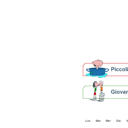
Patto locale per la let
Presentazione del Patto
della provincia di Rav
Festa del Libro 2014
Bibliopride in Bibliotou
Bibliotour OFF
Parlano del Bibliotour!
Premi e concorsi letter
SBN: un'eredità per il 
Per bibliotecari e archivi
Calendario eve
« prec.
agosto 202
Lun
Mar
Mer
Gio
V