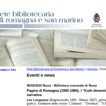
Rete Bibliotecaria di Romagna e San Marino
»
Agenda
»
Even
omagna e San
Eventi e news
06/02/2010 Russi - Biblioteca comunale di Russi
Pagine di Romagna (1900-1960): I "frutti dimentic
 la lettura
narrativa
Leo Longanesi
(Bagnacavallo 1905 - Milano 1957), giorna
tura 2025
grafico, fondatore delle riviste "L'Italiano", "Omnibus", "I
tura 2024