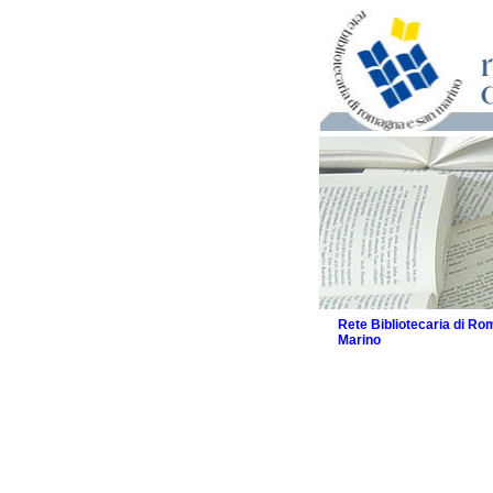
Rete Bibliotecaria di R
Marino
La Rete
Biblioteche e archivi
Agenda
Patto intercomunale per
2026
Patto locale per la let
Patto locale per la let