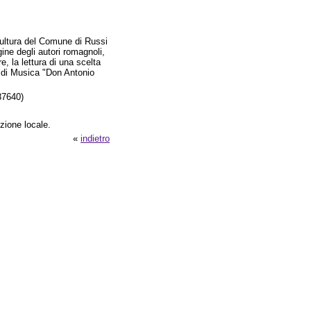
ultura del Comune di Russi
gine degli autori romagnoli,
e, la lettura di una scelta
a di Musica "Don Antonio
87640)
izione locale.
«
indietro