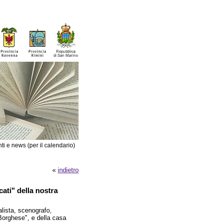
ti e news (per il calendario)
«
indietro
ati" della nostra
lista, scenografo,
l Borghese", e della casa