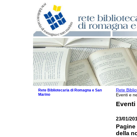
Rete Bibli
Rete Bibliotecaria di Romagna e San
Marino
Eventi e ne
La Rete
Eventi
Biblioteche e archivi
Agenda
23/01/20
Patto intercomunale per la lettura
2026
Pagine 
Patto locale per la lettura 2025
della n
Patto locale per la lettura 2024