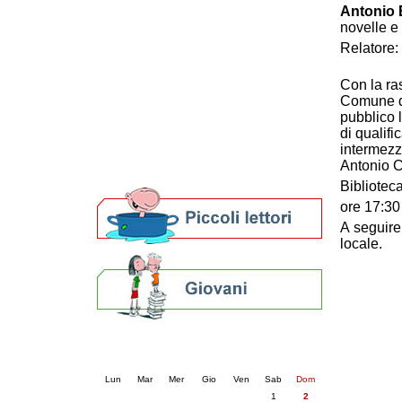
Antonio B
Patto locale per la lettura 2023
novelle e
Presentazione del Patto per la lettura
Relatore:
della provincia di Ravenna - 2022
Festa del Libro 2014
Con la ra
Bibliopride in Bibliotour
Comune di
Bibliotour OFF
pubblico 
Parlano del Bibliotour!
di qualifi
Premi e concorsi letterari
intermezz
SBN: un'eredità per il futuro
Antonio C
Per bibliotecari e archivisti
Bibliotec
ore 17:30
A seguire
locale.
Calendario eventi
« prec.
agosto 2026
succ. »
Lun
Mar
Mer
Gio
Ven
Sab
Dom
1
2